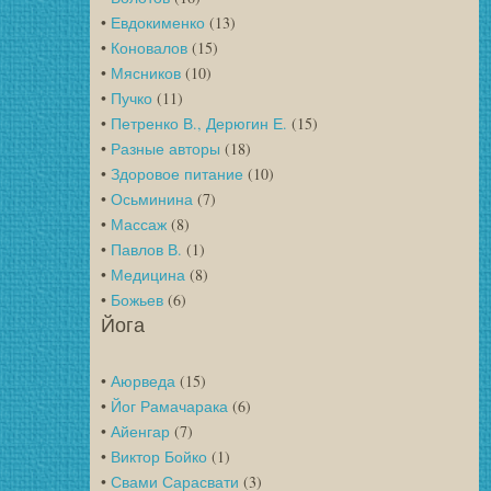
•
Евдокименко
(13)
•
Коновалов
(15)
•
Мясников
(10)
•
Пучко
(11)
•
Петренко В., Дерюгин Е.
(15)
•
Разные авторы
(18)
•
Здоровое питание
(10)
•
Осьминина
(7)
•
Массаж
(8)
•
Павлов В.
(1)
•
Медицина
(8)
•
Божьев
(6)
Йога
•
Аюрведа
(15)
•
Йог Рамачарака
(6)
•
Айенгар
(7)
•
Виктор Бойко
(1)
•
Свами Сарасвати
(3)