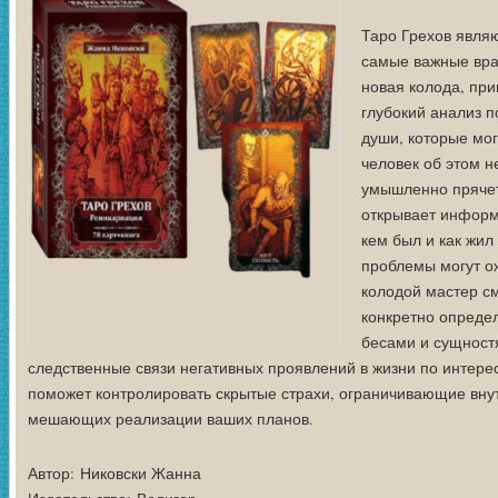
Таро Грехов явля
самые важные вра
новая колода, пр
глубокий анализ п
души, которые мог
человек об этом н
умышленно прячет
открывает информ
кем был и как жил
проблемы могут ож
колодой мастер с
конкретно опреде
бесами и сущност
следственные связи негативных проявлений в жизни по интер
поможет контролировать скрытые страхи, ограничивающие вну
мешающих реализации ваших планов.
Автор:
Никовски Жанна