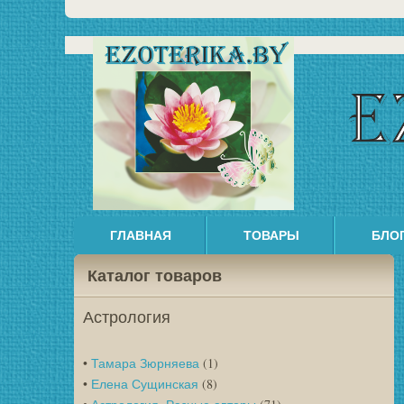
ГЛАВНАЯ
ТОВАРЫ
БЛО
Каталог товаров
Астрология
•
Тамара Зюрняева
(1)
•
Елена Сущинская
(8)