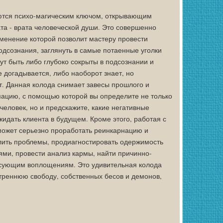
ются психо-магическим ключом, открывающим
та - врата человеческой души. Это совершенно
именение которой позволит мастеру провести
одсознания, заглянуть в самые потаенные уголки
ут быть либо глубоко сокрыты в подсознании и
е догадывается, либо наоборот знает, но
. Данная колода снимает завесы прошлого и
ацию, с помощью которой вы определите не только
 человек, но и предскажите, какие негативные
идать клиента в будущем. Кроме этого, работая с
может серьезно проработать реинкарнацию и
лить проблемы, продиагностировать одержимость
ями, провести анализ кармы, найти причинно-
есующим воплощениям. Это удивительная колода
треннюю свободу, собственных бесов и демонов,