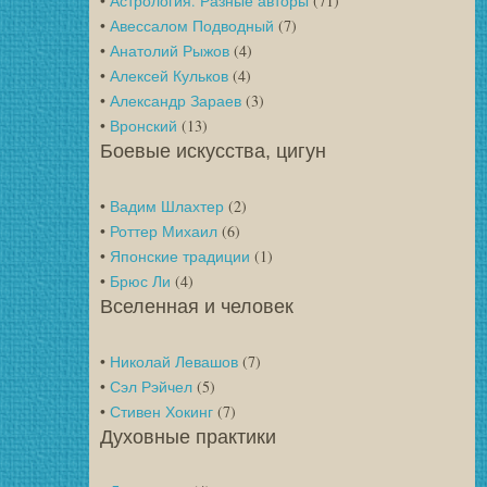
•
Астрология. Разные авторы
(71)
•
Авессалом Подводный
(7)
•
Анатолий Рыжов
(4)
•
Алексей Кульков
(4)
•
Александр Зараев
(3)
•
Вронский
(13)
Боевые искусства, цигун
•
Вадим Шлахтер
(2)
•
Роттер Михаил
(6)
•
Японские традиции
(1)
•
Брюс Ли
(4)
Вселенная и человек
•
Николай Левашов
(7)
•
Сэл Рэйчел
(5)
•
Стивен Хокинг
(7)
Духовные практики