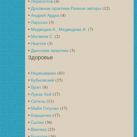
•
Лермонтов
(4)
•
Духовные практики.Разные авторы
(12)
•
Андрей Ардха
(4)
•
Ларссен
(3)
•
Медведев А., Медведева И.
(7)
•
Матвеев С.
(2)
•
Ньютон
(3)
•
Даосские практики
(3)
Здоровье
•
Неумывакин
(41)
•
Бубновский
(15)
•
Брэгг
(8)
•
Луиза Хей
(17)
•
Ситель
(11)
•
Майя Гогулан
(17)
•
Борщенко
(17)
•
Сытин
(36)
•
Виилма
(23)
•
Болотов
(16)