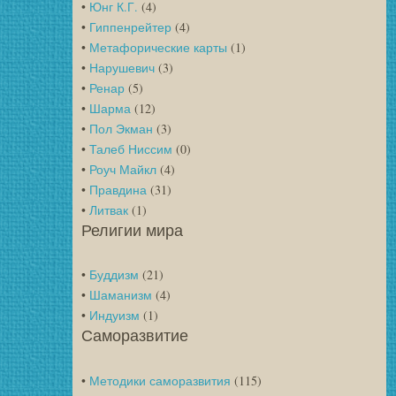
•
Юнг К.Г.
(4)
•
Гиппенрейтер
(4)
•
Метафорические карты
(1)
•
Нарушевич
(3)
•
Ренар
(5)
•
Шарма
(12)
•
Пол Экман
(3)
•
Талеб Ниссим
(0)
•
Роуч Майкл
(4)
•
Правдина
(31)
•
Литвак
(1)
Религии мира
•
Буддизм
(21)
•
Шаманизм
(4)
•
Индуизм
(1)
Саморазвитие
•
Методики саморазвития
(115)