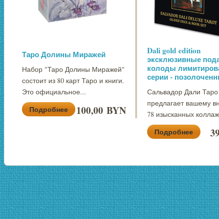
Dali gold edition
Таро Долины Миражей
эксклюзивные под
колоды лимитиров
Набор "Таро Долины Миражей"
серии - позолоченн
состоит из 80 карт Таро и книги.
Сальвадор Дали Таро
Это официальное...
предлагает вашему 
100,00 BYN
Подробнее
78 изысканных коллаже
3
Подробнее