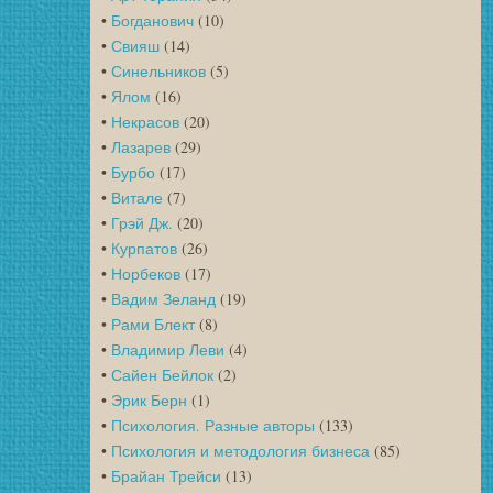
•
Богданович
(10)
•
Свияш
(14)
•
Синельников
(5)
•
Ялом
(16)
•
Некрасов
(20)
•
Лазарев
(29)
•
Бурбо
(17)
•
Витале
(7)
•
Грэй Дж.
(20)
•
Курпатов
(26)
•
Норбеков
(17)
•
Вадим Зеланд
(19)
•
Рами Блект
(8)
•
Владимир Леви
(4)
•
Сайен Бейлок
(2)
•
Эрик Берн
(1)
•
Психология. Разные авторы
(133)
•
Психология и методология бизнеса
(85)
•
Брайан Трейси
(13)