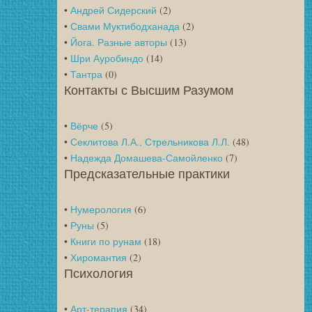
•
Андрей Сидерский
(2)
•
Свами Муктибодханада
(2)
•
Йога. Разные авторы
(13)
•
Шри Ауробиндо
(14)
•
Тантра
(0)
Контакты с Высшим Разумом
•
Вёрче
(5)
•
Секлитова Л.А., Стрельникова Л.Л.
(48)
•
Надежда Домашева-Самойленко
(7)
Предсказательные практики
•
Нумерология
(6)
•
Руны
(5)
•
Книги по рунам
(18)
•
Хиромантия
(2)
Психология
•
Арт-терапия
(34)