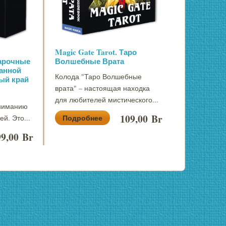
Magic Gate Tarot. Таро
арочные
Волшебные Врата
анной
Колода "Таро Волшебные
ый край
врата" – настоящая находка
для любителей мистического...
вниманию
109,00 Br
Подробнее
й. Это...
99,00 Br