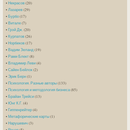
•
Некрасов
(20)
•
Лазарев
(29)
•
Бурбо
(17)
•
Витале
(7)
•
Грэй Дж.
(20)
•
Курпатов
(26)
•
Норбеков
(17)
•
Вадим Зеланд
(19)
•
Рами Блект
(8)
•
Владимир Леви
(4)
•
Сайен Бейлок
(2)
•
Эрик Берн
(1)
•
Психология. Разные авторы
(133)
•
Психология и методология бизнеса
(85)
•
Брайан Трейси
(13)
•
Юнг К.Г.
(4)
•
Гиппенрейтер
(4)
•
Метафорические карты
(1)
•
Нарушевич
(3)
•
Ренар
(5)