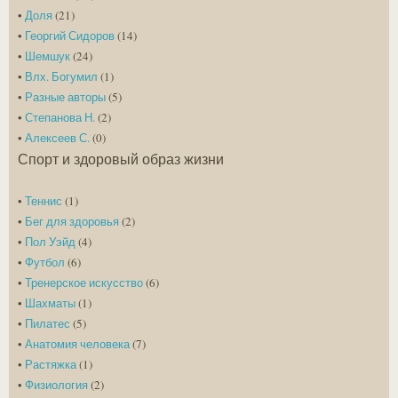
•
Доля
(21)
•
Георгий Сидоров
(14)
•
Шемшук
(24)
•
Влх. Богумил
(1)
•
Разные авторы
(5)
•
Степанова Н.
(2)
•
Алексеев С.
(0)
Спорт и здоровый образ жизни
•
Теннис
(1)
•
Бег для здоровья
(2)
•
Пол Уэйд
(4)
•
Футбол
(6)
•
Тренерское искусство
(6)
•
Шахматы
(1)
•
Пилатес
(5)
•
Анатомия человека
(7)
•
Растяжка
(1)
•
Физиология
(2)