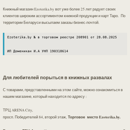
у администратора сайта (+37529 303-78-21) наличие товара и
Книжный магазин Ezoterika.by вот уже более 25 лет радует своих
актуальную цену!!!.
клиентов широким ассортиментом книжной продукции и карт Таро. По
территории Беларуси высылаем заказы бизнес-почтой.
Ezoterika.by № в торговом реестре 208901 от 28.08.2025

ИП Доменикан И.А УНП 190318614
Для любителей порыться в книжных развалах
С товарами, представленными на этом сайте, можно ознакомиться в
нашем магазине, который находится по адресу :
ТРЦ ARENA City,
Торговое место Ezoterika.by.
просп. Победителей 84, второй этаж,