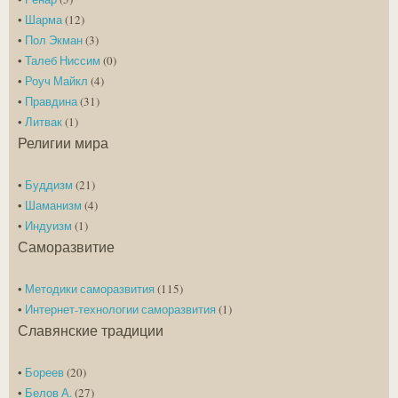
•
Шарма
(12)
•
Пол Экман
(3)
•
Талеб Ниссим
(0)
•
Роуч Майкл
(4)
•
Правдина
(31)
•
Литвак
(1)
Религии мира
•
Буддизм
(21)
•
Шаманизм
(4)
•
Индуизм
(1)
Саморазвитие
•
Методики саморазвития
(115)
•
Интернет-технологии саморазвития
(1)
Славянские традиции
•
Бореев
(20)
•
Белов А.
(27)