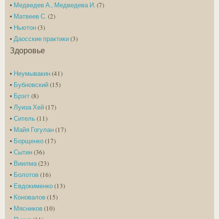
•
Медведев А., Медведева И.
(7)
•
Матвеев С.
(2)
•
Ньютон
(3)
•
Даосские практики
(3)
Здоровье
•
Неумывакин
(41)
•
Бубновский
(15)
•
Брэгг
(8)
•
Луиза Хей
(17)
•
Ситель
(11)
•
Майя Гогулан
(17)
•
Борщенко
(17)
•
Сытин
(36)
•
Виилма
(23)
•
Болотов
(16)
•
Евдокименко
(13)
•
Коновалов
(15)
•
Мясников
(10)