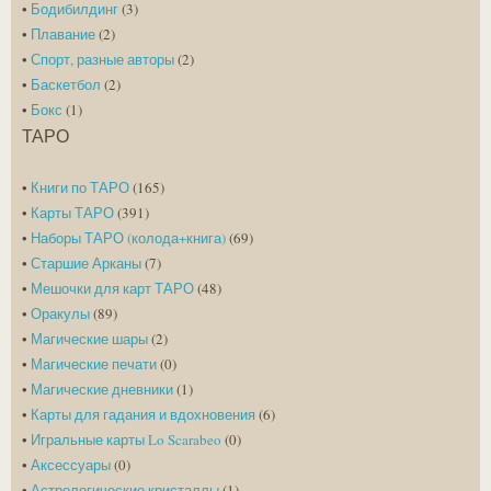
•
Бодибилдинг
(3)
•
Плавание
(2)
•
Спорт, разные авторы
(2)
•
Баскетбол
(2)
•
Бокс
(1)
ТАРО
•
Книги по ТАРО
(165)
•
Карты ТАРО
(391)
•
Наборы ТАРО (колода+книга)
(69)
•
Старшие Арканы
(7)
•
Мешочки для карт ТАРО
(48)
•
Оракулы
(89)
•
Магические шары
(2)
•
Магические печати
(0)
•
Магические дневники
(1)
•
Карты для гадания и вдохновения
(6)
•
Игральные карты Lo Scarabeo
(0)
•
Аксессуары
(0)
•
Астрологические кристаллы
(1)