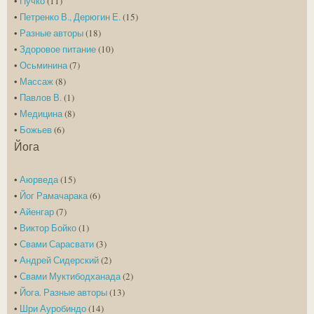
•
Пучко
(11)
•
Петренко В., Дерюгин Е.
(15)
•
Разные авторы
(18)
•
Здоровое питание
(10)
•
Осьминина
(7)
•
Массаж
(8)
•
Павлов В.
(1)
•
Медицина
(8)
•
Божьев
(6)
Йога
•
Аюрведа
(15)
•
Йог Рамачарака
(6)
•
Айенгар
(7)
•
Виктор Бойко
(1)
•
Свами Сарасвати
(3)
•
Андрей Сидерский
(2)
•
Свами Муктибодханада
(2)
•
Йога. Разные авторы
(13)
•
Шри Ауробиндо
(14)