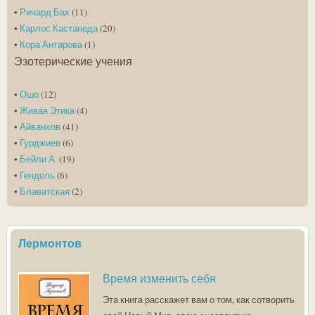
•
Ричард Бах
(11)
•
Карлос Кастанеда
(20)
•
Кора Антарова
(1)
Эзотерические учения
•
Ошо
(12)
•
Живая Этика
(4)
•
Айванхов
(41)
•
Гурджиев
(6)
•
Бейли А.
(19)
•
Гендель
(6)
•
Блаватская
(2)
Лермонтов
Время изменить себя
Эта книга расскажет вам о том, как сотворить