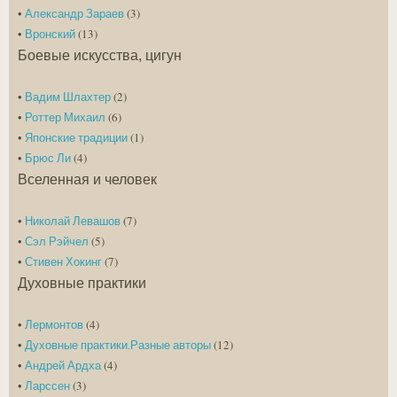
•
Александр Зараев
(3)
•
Вронский
(13)
Боевые искусства, цигун
•
Вадим Шлахтер
(2)
•
Роттер Михаил
(6)
•
Японские традиции
(1)
•
Брюс Ли
(4)
Вселенная и человек
•
Николай Левашов
(7)
•
Сэл Рэйчел
(5)
•
Стивен Хокинг
(7)
Духовные практики
•
Лермонтов
(4)
•
Духовные практики.Разные авторы
(12)
•
Андрей Ардха
(4)
•
Ларссен
(3)