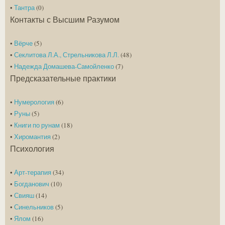
•
Тантра
(0)
Контакты с Высшим Разумом
•
Вёрче
(5)
•
Секлитова Л.А., Стрельникова Л.Л.
(48)
•
Надежда Домашева-Самойленко
(7)
Предсказательные практики
•
Нумерология
(6)
•
Руны
(5)
•
Книги по рунам
(18)
•
Хиромантия
(2)
Психология
•
Арт-терапия
(34)
•
Богданович
(10)
•
Свияш
(14)
•
Синельников
(5)
•
Ялом
(16)