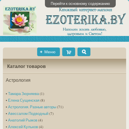
Перейти к основному содержанию
Меню
Shopping
Поиск
Cart
Каталог товаров
Астрология
•
Тамара Зюрняева
(1)
•
Елена Сущинская
(8)
•
Астрология. Разные авторы
(71)
•
Авессалом Подводный
(7)
•
Анатолий Рыжов
(4)
•
Алексей Кульков
(4)